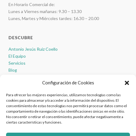
En Horario Comercial de:
Lunes a Viernes mañanas: 9.30 – 13.30
Lunes, Martes y Miércoles tardes: 16.30 – 20.00
DESCUBRE
Antonio Jesús Ruiz Coello
El Equipo
Servicios
Blog
Contacto
Configuración de Cookies
Para ofrecer las mejores experiencias, utilizamos tecnologías como las
¡SÍGUENOS EN LAS REDES!
cookies para almacenar y/o acceder a la información del dispositivo. El
consentimiento de estas tecnologías nos permitirá procesar datos como el
comportamiento de navegación o las identificaciones únicas en este sitio.
No consentir o retirar el consentimiento, puede afectar negativamente a
ciertas características y funciones.
Política de Tratamiento de Datos